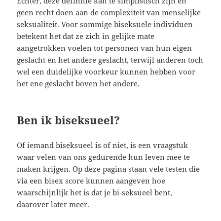
Echter, deze definitie kan te simplistisch zijn en
geen recht doen aan de complexiteit van menselijke
seksualiteit. Voor sommige biseksuele individuen
betekent het dat ze zich in gelijke mate
aangetrokken voelen tot personen van hun eigen
geslacht en het andere geslacht, terwijl anderen toch
wel een duidelijke voorkeur kunnen hebben voor
het ene geslacht boven het andere.
Ben ik biseksueel?
Of iemand biseksueel is of niet, is een vraagstuk
waar velen van ons gedurende hun leven mee te
maken krijgen. Op deze pagina staan vele testen die
via een bisex score kunnen aangeven hoe
waarschijnlijk het is dat je bi-seksueel bent,
daarover later meer.