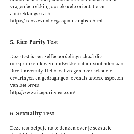
vragen betrekking op seksuele oriëntatie en
aantrekkingskracht.
https://transsexual.org/cogiati_english.html
5. Rice Purity Test
Deze test is een zelfbeoordelingsschaal die
oorspronkelijk werd ontwikkeld door studenten aan
Rice University. Het bevat vragen over seksuele
ervaringen en gedragingen, evenals andere aspecten
van het leven.
http://www.ricepuritytest.com/
6. Sexuality Test
Deze test helpt je na te denken over je seksuele