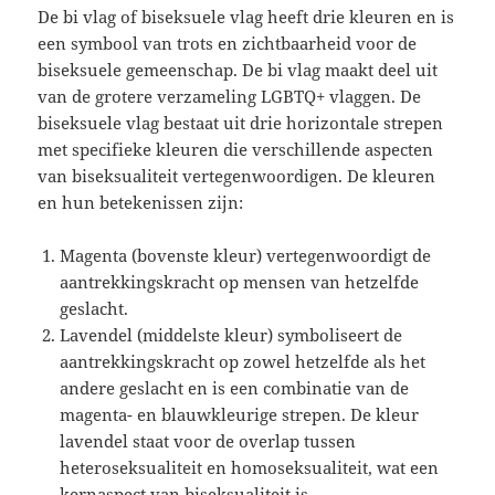
De bi vlag of biseksuele vlag heeft drie kleuren en is
een symbool van trots en zichtbaarheid voor de
biseksuele gemeenschap. De bi vlag maakt deel uit
van de grotere verzameling LGBTQ+ vlaggen. De
biseksuele vlag bestaat uit drie horizontale strepen
met specifieke kleuren die verschillende aspecten
van biseksualiteit vertegenwoordigen. De kleuren
en hun betekenissen zijn:
Magenta (bovenste kleur) vertegenwoordigt de
aantrekkingskracht op mensen van hetzelfde
geslacht.
Lavendel (middelste kleur) symboliseert de
aantrekkingskracht op zowel hetzelfde als het
andere geslacht en is een combinatie van de
magenta- en blauwkleurige strepen. De kleur
lavendel staat voor de overlap tussen
heteroseksualiteit en homoseksualiteit, wat een
kernaspect van biseksualiteit is.