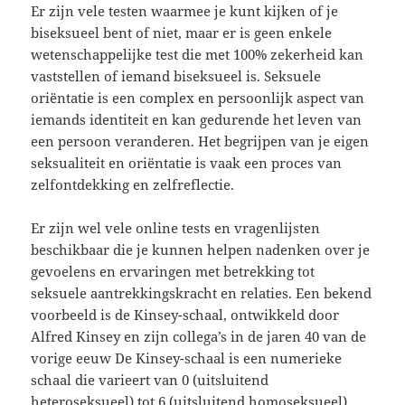
Er zijn vele testen waarmee je kunt kijken of je
biseksueel bent of niet, maar er is geen enkele
wetenschappelijke test die met 100% zekerheid kan
vaststellen of iemand biseksueel is. Seksuele
oriëntatie is een complex en persoonlijk aspect van
iemands identiteit en kan gedurende het leven van
een persoon veranderen. Het begrijpen van je eigen
seksualiteit en oriëntatie is vaak een proces van
zelfontdekking en zelfreflectie.
Er zijn wel vele online tests en vragenlijsten
beschikbaar die je kunnen helpen nadenken over je
gevoelens en ervaringen met betrekking tot
seksuele aantrekkingskracht en relaties. Een bekend
voorbeeld is de Kinsey-schaal, ontwikkeld door
Alfred Kinsey en zijn collega’s in de jaren 40 van de
vorige eeuw De Kinsey-schaal is een numerieke
schaal die varieert van 0 (uitsluitend
heteroseksueel) tot 6 (uitsluitend homoseksueel),