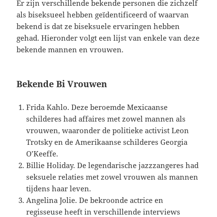
Er zijn verschillende bekende personen die zichzelf
als biseksueel hebben geïdentificeerd of waarvan
bekend is dat ze biseksuele ervaringen hebben
gehad. Hieronder volgt een lijst van enkele van deze
bekende mannen en vrouwen.
Bekende Bi Vrouwen
Frida Kahlo. Deze beroemde Mexicaanse
schilderes had affaires met zowel mannen als
vrouwen, waaronder de politieke activist Leon
Trotsky en de Amerikaanse schilderes Georgia
O’Keeffe.
Billie Holiday. De legendarische jazzzangeres had
seksuele relaties met zowel vrouwen als mannen
tijdens haar leven.
Angelina Jolie. De bekroonde actrice en
regisseuse heeft in verschillende interviews