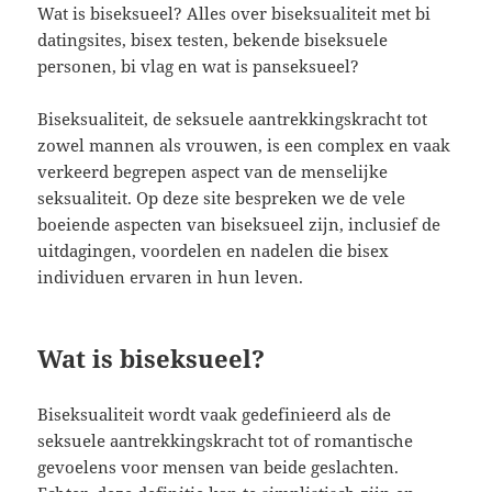
Wat is biseksueel? Alles over biseksualiteit met bi
datingsites, bisex testen, bekende biseksuele
personen, bi vlag en wat is panseksueel?
Biseksualiteit, de seksuele aantrekkingskracht tot
zowel mannen als vrouwen, is een complex en vaak
verkeerd begrepen aspect van de menselijke
seksualiteit. Op deze site bespreken we de vele
boeiende aspecten van biseksueel zijn, inclusief de
uitdagingen, voordelen en nadelen die bisex
individuen ervaren in hun leven.
Wat is biseksueel?
Biseksualiteit wordt vaak gedefinieerd als de
seksuele aantrekkingskracht tot of romantische
gevoelens voor mensen van beide geslachten.