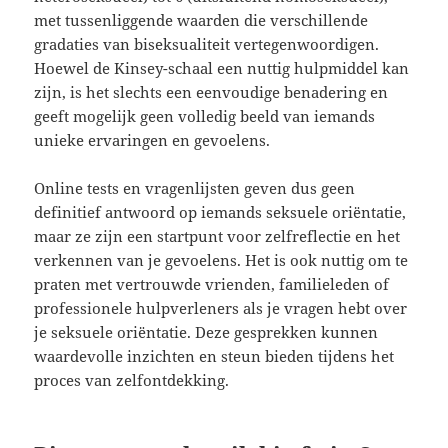
met tussenliggende waarden die verschillende
gradaties van biseksualiteit vertegenwoordigen.
Hoewel de Kinsey-schaal een nuttig hulpmiddel kan
zijn, is het slechts een eenvoudige benadering en
geeft mogelijk geen volledig beeld van iemands
unieke ervaringen en gevoelens.
Online tests en vragenlijsten geven dus geen
definitief antwoord op iemands seksuele oriëntatie,
maar ze zijn een startpunt voor zelfreflectie en het
verkennen van je gevoelens. Het is ook nuttig om te
praten met vertrouwde vrienden, familieleden of
professionele hulpverleners als je vragen hebt over
je seksuele oriëntatie. Deze gesprekken kunnen
waardevolle inzichten en steun bieden tijdens het
proces van zelfontdekking.