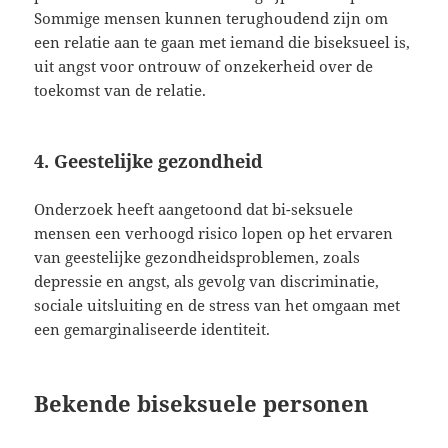
Sommige mensen kunnen terughoudend zijn om
een relatie aan te gaan met iemand die biseksueel is,
uit angst voor ontrouw of onzekerheid over de
toekomst van de relatie.
4. Geestelijke gezondheid
Onderzoek heeft aangetoond dat bi-seksuele
mensen een verhoogd risico lopen op het ervaren
van geestelijke gezondheidsproblemen, zoals
depressie en angst, als gevolg van discriminatie,
sociale uitsluiting en de stress van het omgaan met
een gemarginaliseerde identiteit.
Bekende biseksuele personen