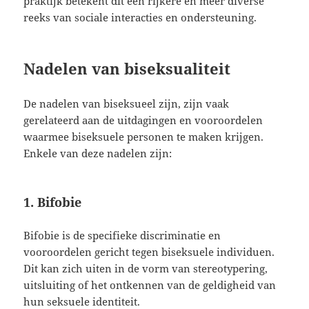
praktijk betekent dit een rijkere en meer diverse
reeks van sociale interacties en ondersteuning.
Nadelen van biseksualiteit
De nadelen van biseksueel zijn, zijn vaak
gerelateerd aan de uitdagingen en vooroordelen
waarmee biseksuele personen te maken krijgen.
Enkele van deze nadelen zijn:
1. Bifobie
Bifobie is de specifieke discriminatie en
vooroordelen gericht tegen biseksuele individuen.
Dit kan zich uiten in de vorm van stereotypering,
uitsluiting of het ontkennen van de geldigheid van
hun seksuele identiteit.