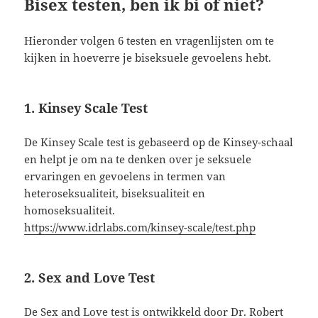
Bisex testen, ben ik bi of niet?
Hieronder volgen 6 testen en vragenlijsten om te
kijken in hoeverre je biseksuele gevoelens hebt.
1. Kinsey Scale Test
De Kinsey Scale test is gebaseerd op de Kinsey-schaal
en helpt je om na te denken over je seksuele
ervaringen en gevoelens in termen van
heteroseksualiteit, biseksualiteit en
homoseksualiteit.
https://www.idrlabs.com/kinsey-scale/test.php
2. Sex and Love Test
De Sex and Love test is ontwikkeld door Dr. Robert