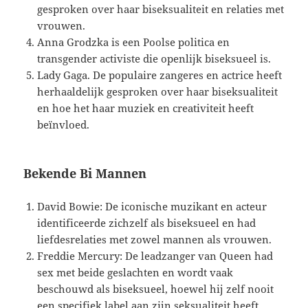
gesproken over haar biseksualiteit en relaties met
vrouwen.
Anna Grodzka is een Poolse politica en
transgender activiste die openlijk biseksueel is.
Lady Gaga. De populaire zangeres en actrice heeft
herhaaldelijk gesproken over haar biseksualiteit
en hoe het haar muziek en creativiteit heeft
beïnvloed.
Bekende Bi Mannen
David Bowie: De iconische muzikant en acteur
identificeerde zichzelf als biseksueel en had
liefdesrelaties met zowel mannen als vrouwen.
Freddie Mercury: De leadzanger van Queen had
sex met beide geslachten en wordt vaak
beschouwd als biseksueel, hoewel hij zelf nooit
een specifiek label aan zijn seksualiteit heeft